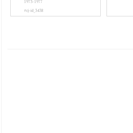
1973-1977
#cj-id_3438