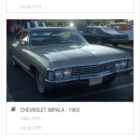
#cj-id_2710
CHEVROLET IMPALA - 1965
1965-1970
#cj-id_2709