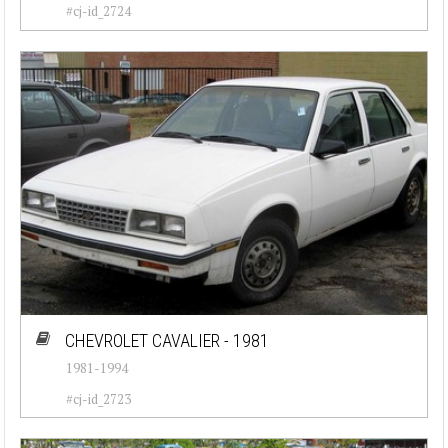
#cj-id_2724
CHEVROLET CAVALIER - 1981
1981-1994
#cj-id_2723