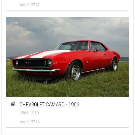
#cj-id_2717
CHEVROLET CAMARO - 1966
1966-1970
#cj-id_2716