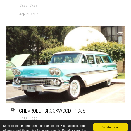
1953-1957
#cj-id_2703
CHEVROLET BROOKWOOD - 1958
1958-1972
Damit dieses Internetportal ordnungsgemäß funktioniert, legen
Verstanden!
#cj-id_2702
wir manchmal kleine Dateien – sogenannte Cookies – auf Ihrem