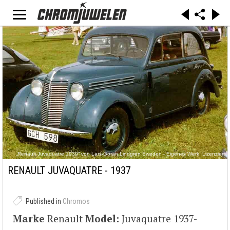
„Renault Juvaquatre 1939“ von Lars-Göran Lindgren Sweden - Eigenes Werk. Lizenziert
unter CC BY-SA 3.0 über Wikimedia Commons -
https://commons.wikimedia.org/wiki/File:Renault_Juvaquatre_1939.jpg#/media/File:Renault_
RENAULT JUVAQUATRE - 1937
Juvaquatre_1939.jpg
Published in
Chromos
Marke
Renault
Model:
Juvaquatre 1937-