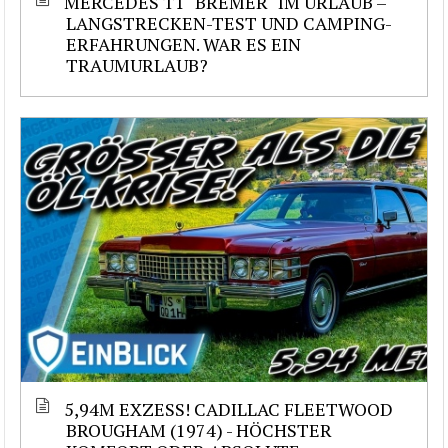
MERCEDES T1 "BREMER" IM URLAUB –
LANGSTRECKEN-TEST UND CAMPING-
ERFAHRUNGEN. WAR ES EIN
TRAUMURLAUB?
5,94M EXZESS! CADILLAC FLEETWOOD
BROUGHAM (1974) - HÖCHSTER