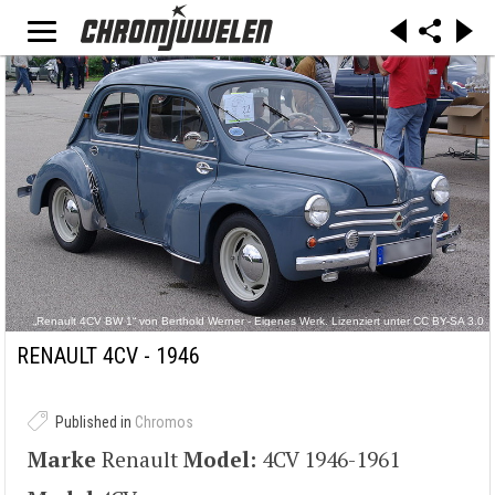
„Renault 4CV BW 1“ von Berthold Werner - Eigenes Werk. Lizenziert unter CC BY-SA 3.0
über Wikimedia Commons -
https://commons.wikimedia.org/wiki/File:Renault_4CV_BW_1.JPG#/media/File:Renault_4CV_
RENAULT 4CV - 1946
BW_1.JPG
Published in
Chromos
Marke
Renault
Model:
4CV 1946-1961