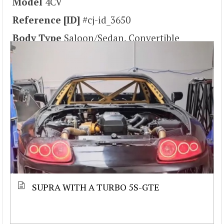
Model
4CV
Reference [ID]
#cj-id_3650
Body Type
Saloon/Sedan, Convertible
SUPRA WITH A TURBO 5S-GTE