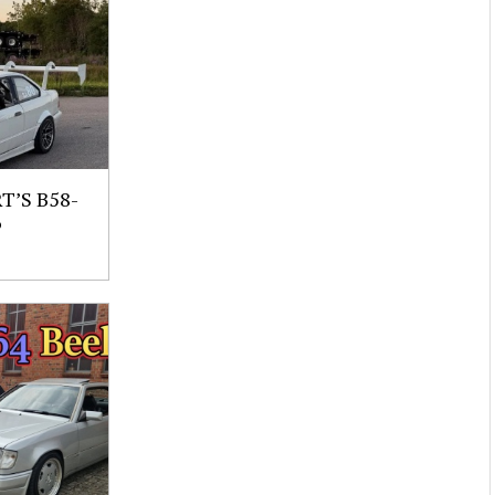
’S B58-
6