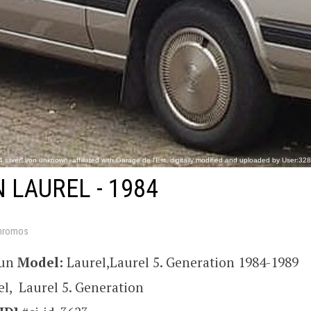
 silver“ von unknown, affiliated with Garage de l'Est, digitally modified and uploaded by User:32
https://commons.wi
 LAUREL - 1984
hromos
sun
Model:
Laurel,Laurel 5. Generation 1984-1989
el, Laurel 5. Generation