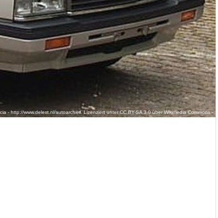
8cia - http://www.delest.nl/autoarchief. Lizenziert unter CC BY-SA 3.0 über Wikimedia Commons -
kimedia.org/wiki/File:Nissan_Laurel_1984_silver.jpg#/media/File:Nissan_Laurel_1984_silver.jpg