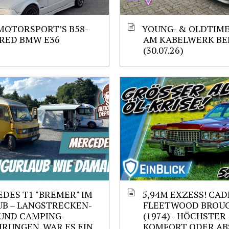
MOTORSPORT’S B58-
YOUNG- & OLDTIM
RED BMW E36
AM KABELWERK BE
(30.07.26)
DES T1 "BREMER" IM
5,94M EXZESS! CAD
B – LANGSTRECKEN-
FLEETWOOD BROU
UND CAMPING-
(1974) - HÖCHSTER
RUNGEN. WAR ES EIN
KOMFORT ODER AB