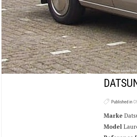
„Nissan Laurel 1984
DATSUN
Published in
C
Marke
Dat
Model
Laur