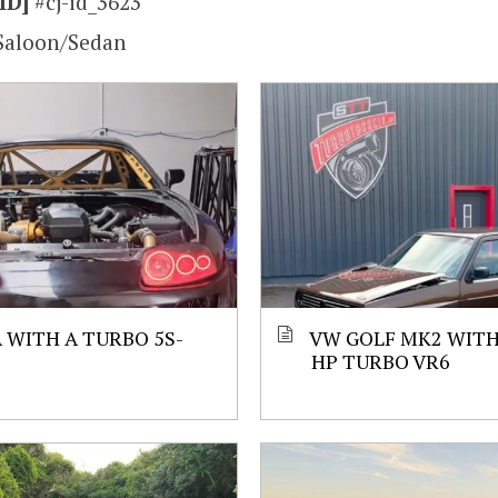
ID]
#cj-id_3623
Saloon/Sedan
 WITH A TURBO 5S-
VW GOLF MK2 WITH 
HP TURBO VR6