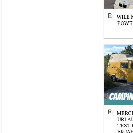
WILE 
POWE
MERCE
URLAU
TEST 
ERFAH