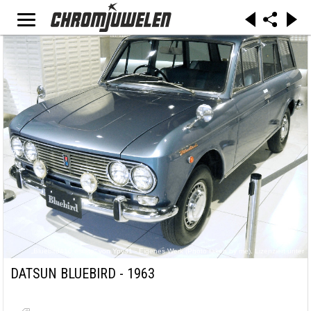
„Bluebird410 estate“ von Ypy31 - Eigenes Werk (Photo taken by me). Lizenziert unter
Gemeinfrei über Wikimedia Commons -
https://commons.wikimedia.org/wiki/File:Bluebird410_estate.jpg#/media/File:Bluebird410_est
DATSUN BLUEBIRD - 1963
ate.jpg