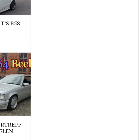
’S B58-
6
ERTREFF
ELEN