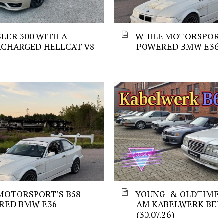
LER 300 WITH A
WHILE MOTORSPORT
RCHARGED HELLCAT V8
POWERED BMW E3
MOTORSPORT’S B58-
YOUNG- & OLDTIM
RED BMW E36
AM KABELWERK BE
(30.07.26)