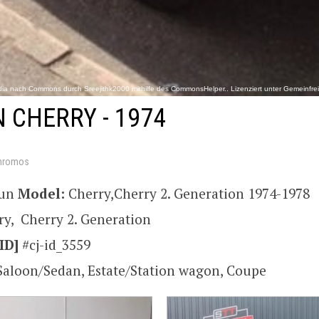
edia nach Commons durch Sreejithk2000 mithilfe des CommonsHelper.. Lizenziert unter Gemeinfrei 
 CHERRY - 1974
hromos
sun
Model:
Cherry,Cherry 2. Generation 1974-1978
ry, Cherry 2. Generation
ID]
#cj-id_3559
Saloon/Sedan, Estate/Station wagon, Coupe