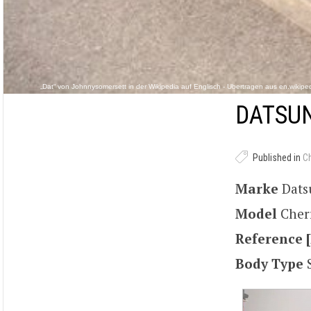
„Dat“ von Johnnysomersett in der Wikipedia auf Englisch - Übertragen aus en.wikip
DATSUN
Published in
C
Marke
Dat
Model
Cher
Reference [
Body Type