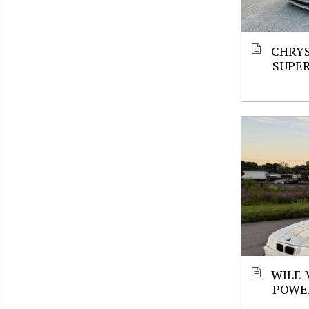
CHRYS
SUPE
WILE 
POWE