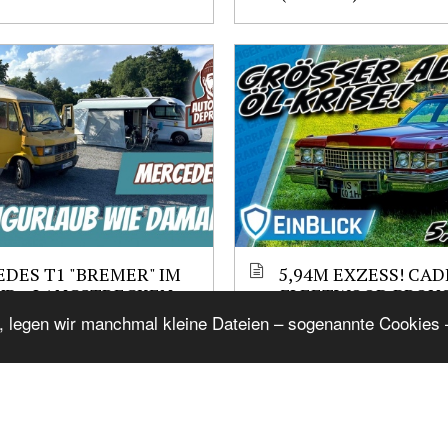
DES T1 "BREMER" IM
5,94M EXZESS! CAD
B – LANGSTRECKEN-
FLEETWOOD BROU
UND CAMPING-
(1974) - HÖCHSTER
, legen wir manchmal kleine Dateien – sogenannte Cookies –
RUNGEN. WAR ES EIN
KOMFORT ODER AB
MURLAUB?
ÜBERTREIBUNG?
ems from Mag
Show Related