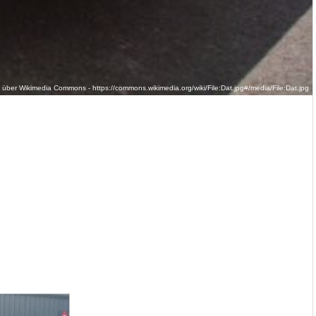
über Wikimedia Commons - https://commons.wikimedia.org/wiki/File:Dat.jpg#/media/File:Dat.jpg