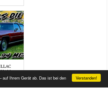
ILLAC
GHAM
Verstanden!
 auf Ihrem Gerät ab. Das ist bei den
SOLUTE