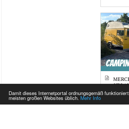
MERCE
URLAU
TEST 
Damit dieses Internetportal ordnungsgemäß funktioniert
ERFAH
meisten großen Websites üblich.
Mehr Info
TRAU
Related It