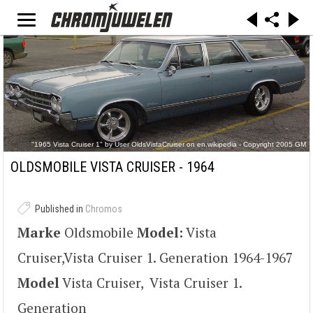
"1965 Vista Cruiser 1" by User OldsVistaCruiser on en.wikipedia - Copyright 2005 GM
Skywagon Club (http://www.vistacruiser.com). Licensed under Copyrighted free use via
Commons -
OLDSMOBILE VISTA CRUISER - 1964
https://commons.wikimedia.org/wiki/File:1965_Vista_Cruiser_1.jpg#/media/File:1965_Vista_C
ruiser_1.jpg
Published in
Chromos
Marke
Oldsmobile
Model:
Vista
Cruiser,Vista Cruiser 1. Generation 1964-1967
Model
Vista Cruiser, Vista Cruiser 1.
Generation