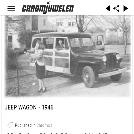
„Willys2“ von Plasticboob aus der englischsprachigen Wikipedia. Lizenziert unter CC BY-SA
3.0 über Wikimedia Commons -
https://commons.wikimedia.org/wiki/File:Willys2.jpg#/media/File:Willys2.jpg
JEEP WAGON - 1946
Published in
Chromos