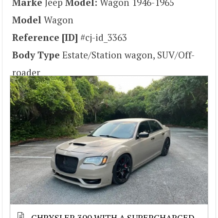
Marke
Jeep
Model:
Wagon 1946-1965
Model
Wagon
Reference [ID]
#cj-id_3363
Body Type
Estate/Station wagon, SUV/Off-
roader
CHRYSLER 300 WITH A SUPERCHARGED