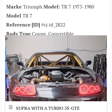
Marke
Triumph
Model:
TR 7 1975-1980
Model
TR 7
Reference [ID]
#cj-id_2822
Body Type
Coupe, Convertible
SUPRA WITH A TURBO 5S-GTE