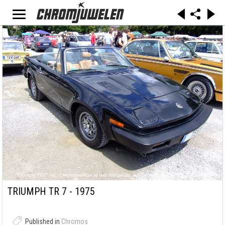
„Triumph TR7“ von ChiemseeMan in der Wikipedia auf Deutsch(Originaltext: Späth Chr.) -
Übertragen aus de.wikipedia nach Commons.(Originaltext: selbst fotografiert). Lizenziert
unter Gemeinfrei über Wikimedia Commons -
TRIUMPH TR 7 - 1975
https://commons.wikimedia.org/wiki/File:Triumph_TR7.JPG#/media/File:Triumph_TR7.JPG
Published in
Chromos