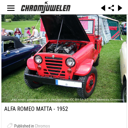
„Alfa romeo geländewagen“. Lizenziert unter CC BY-SA 3.0 über Wikimedia Commons -
https://commons.wikimedia.org/wiki/File:Alfa_romeo_gel%C3%A4ndewagen.jpg#/media/File:
Alfa_romeo_gel%C3%A4ndewagen.jpg
ALFA ROMEO MATTA - 1952
Published in
Chromos