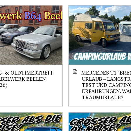
- & OLDTIMERTREFF
MERCEDES T1 "BRE
ABELWERK BEELEN
URLAUB – LANGST
.26)
TEST UND CAMPIN
ERFAHRUNGEN. WAR
TRAUMURLAUB?