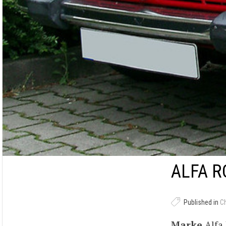
ALFA R
Published in
C
Marke
Alf