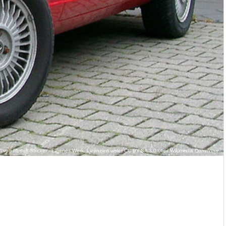
von Rudolf Stricker - Eigenes Werk. Lizenziert unter CC BY-SA 3.0 über Wikimedia Commons -
%C3%A9_front_20070516.jpg#/media/File:Alfa_Romeo_GTV_Coup%C3%A9_front_20070516.jpg