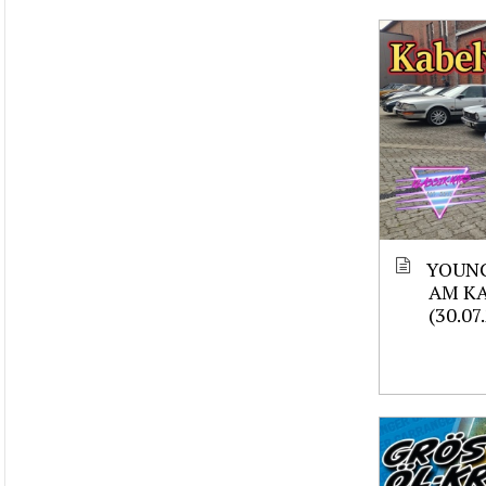
YOUNG
AM K
(30.07