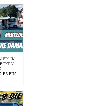
MER" IM
RECKEN-
G-
 ES EIN