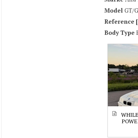
Model
GT/
Reference [
Body Type
WHILE
POWE