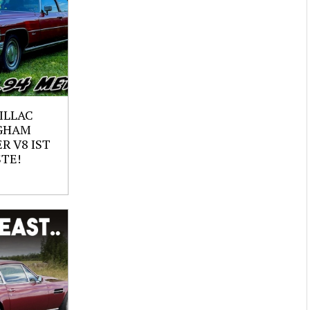
ILLAC
GHAM
ER V8 IST
TE!