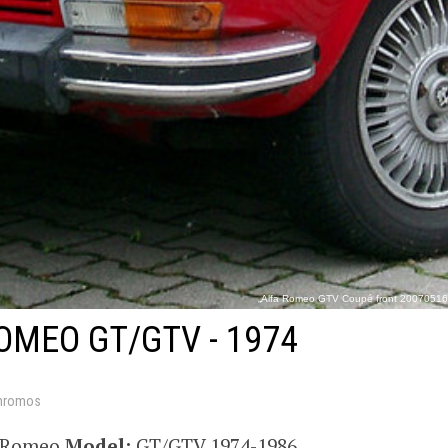
„Alfa Romeo GTV Coupé front 20070516“ 
https://commons.wikimedia.org/wiki/File:Alfa_Romeo_GTV_Coup
OMEO GT/GTV - 1974
hromos
a Romeo
Model:
GT/GTV 1974-1986