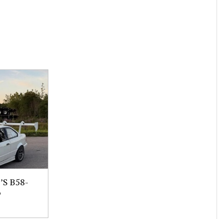
S B58-
6