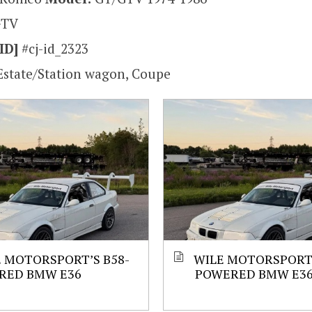
GTV
ID]
#cj-id_2323
Estate/Station wagon, Coupe
 MOTORSPORT’S B58-
WILE MOTORSPORT’
RED BMW E36
POWERED BMW E3