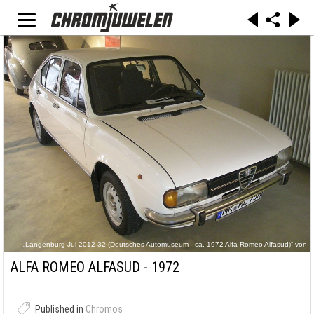
„Langenburg Jul 2012 32 (Deutsches Automuseum - ca. 1972 Alfa Romeo Alfasud)“ von
Michael Barera. Lizenziert unter CC-BY-SA 4.0 über Wikimedia Commons -
https://commons.wikimedia.org/wiki/File:Langenburg_Jul_2012_32_(Deutsches_Automuseu
ALFA ROMEO ALFASUD - 1972
m_-
_ca._1972_Alfa_Romeo_Alfasud).jpg#/media/File:Langenburg_Jul_2012_32_(Deutsches_A
utomuseum_-_ca._1972_Alfa_Romeo_Alfasud).jpg
Published in
Chromos