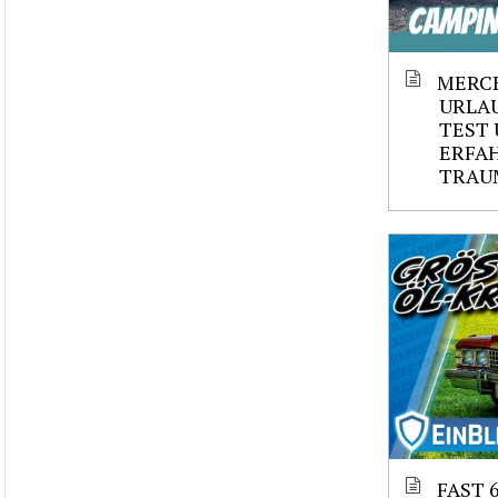
MERCE
URLAU
TEST 
ERFAH
TRAU
FAST 