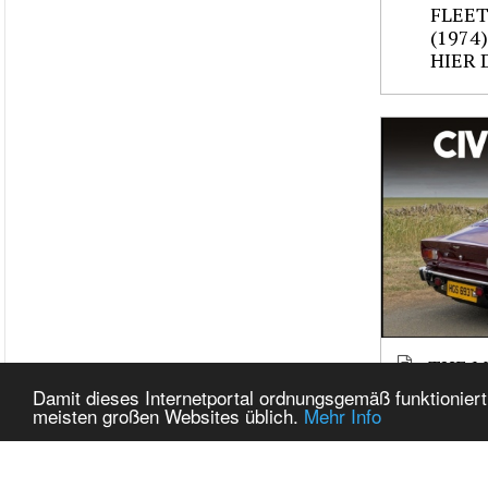
FLEE
(1974)
HIER 
THE M
ASTON
Damit dieses Internetportal ordnungsgemäß funktioniert
ASTON
meisten großen Websites üblich.
Mehr Info
(1979)