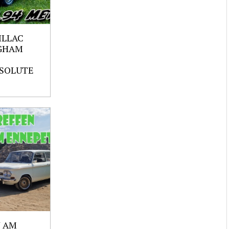
ILLAC
GHAM
SOLUTE
 AM