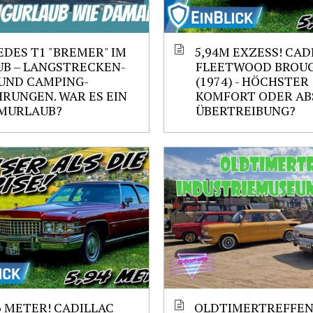
DES T1 "BREMER" IM
5,94M EXZESS! CAD
B – LANGSTRECKEN-
FLEETWOOD BROU
UND CAMPING-
(1974) - HÖCHSTER
RUNGEN. WAR ES EIN
KOMFORT ODER AB
MURLAUB?
ÜBERTREIBUNG?
6 METER! CADILLAC
OLDTIMERTREFFEN