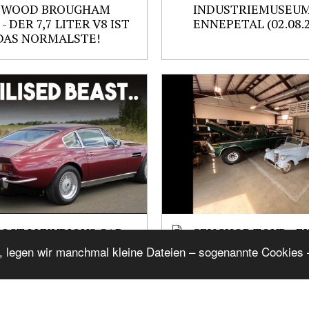
TWOOD BROUGHAM
INDUSTRIEMUSEU
 - DER 7,7 LITER V8 IST
ENNEPETAL (02.08.
DAS NORMALSTE!
OST LUXURIOUS CAR
CEV SHOP TOUR - 
 HAD EVER BUILT -
VERSION
, legen wir manchmal kleine Dateien – sogenannte Cookies –
 OSCAR INDIA V8