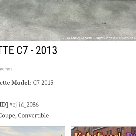
„2014 Chevy Corvette Stingray in yellow at LA Auto
https://commons.wikimedia.org/wiki/File:2014_Chevy_Corvette_Stingray_in_yellow_at_
TE C7 - 2013
hromos
ette
Model:
C7 2013-
ID]
#cj-id_2086
Coupe, Convertible