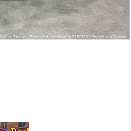
 Show“ von Tuner tom - Eigenes Werk. Lizenziert unter CC BY-SA 3.0 über Wikimedia Commons -
LA_Auto_Show.jpg#/media/File:2014_Chevy_Corvette_Stingray_in_yellow_at_LA_Auto_Show.jpg