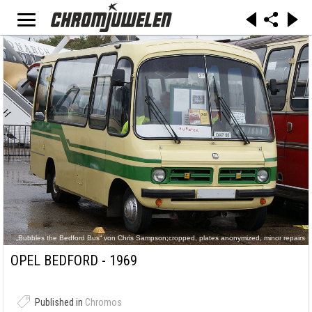
„Bubbles the Bedford Bus“ von Chris Sampson;cropped, plates anonymized, minor repairs
by uploader Mr.choppers - CNR274T 260910 CPS. Lizenziert unter CC BY 2.0 über
Wikimedia Commons -
OPEL BEDFORD - 1969
https://commons.wikimedia.org/wiki/File:Bubbles_the_Bedford_Bus.jpg#/media/File:Bubbles_
the_Bedford_Bus.jpg
Published in
Chromos