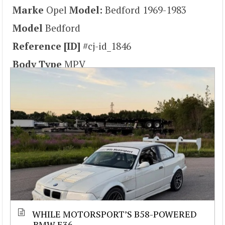
Marke
Opel
Model:
Bedford 1969-1983
Model
Bedford
Reference [ID]
#cj-id_1846
Body Type
MPV
WHILE MOTORSPORT’S B58-POWERED
BMW E36