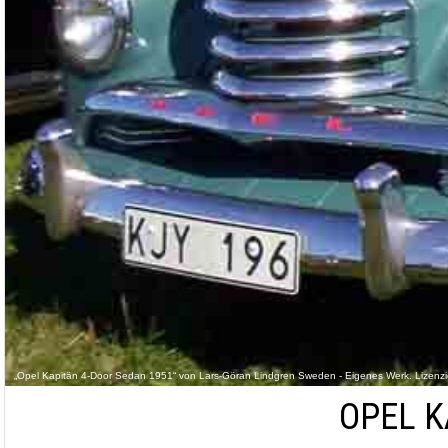
„Opel Kapitän 4-Door Sedan 1951“ von Lars-Göran Lindgren Sweden - Eigenes Werk. Lize
OPEL K