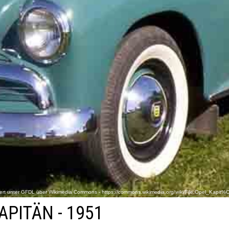
nziert unter GFDL über Wikimedia Commons - https://commons.wikimedia.org/wiki/File:Opel_
APITÄN - 1951