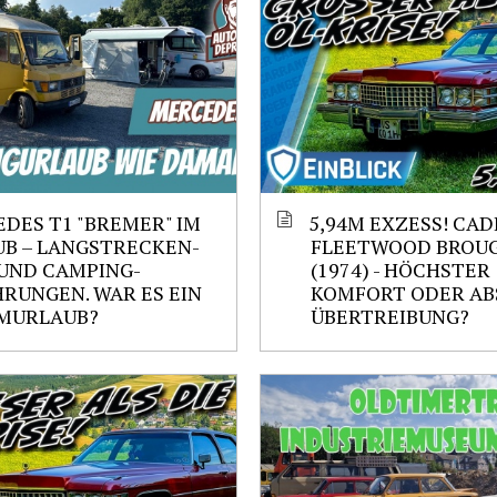
DES T1 "BREMER" IM
5,94M EXZESS! CAD
B – LANGSTRECKEN-
FLEETWOOD BROU
UND CAMPING-
(1974) - HÖCHSTER
RUNGEN. WAR ES EIN
KOMFORT ODER AB
MURLAUB?
ÜBERTREIBUNG?