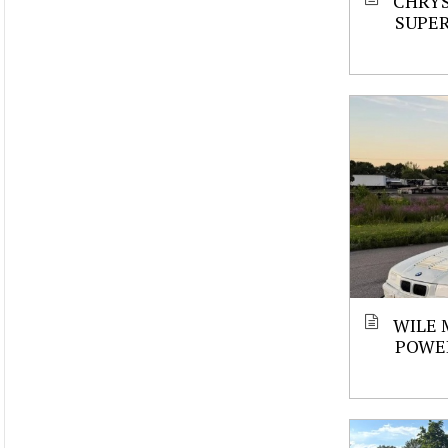
CHRYS
SUPE
WILE 
POWE