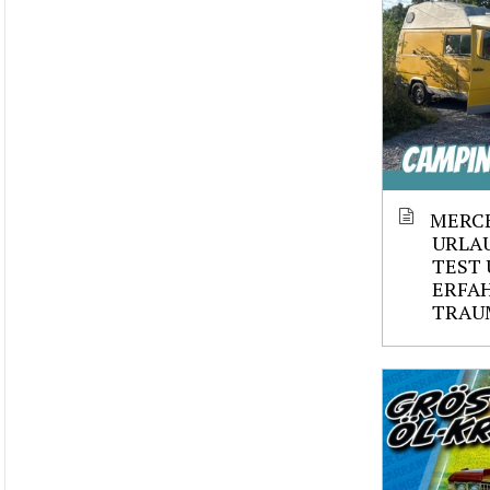
MERCE
URLAU
TEST 
ERFAH
TRAU