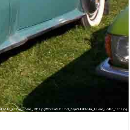
Kapit%C3%A4n_4-Door_Sedan_1951.jpg#/media/File:Opel_Kapit%C3%A4n_4-Door_Sedan_1951.jpg