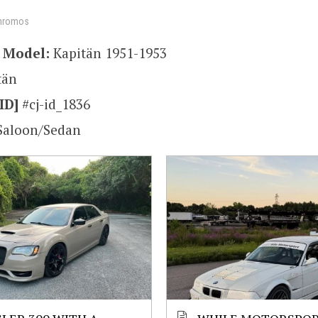
hromos
l
Model:
Kapitän 1951-1953
tän
ID]
#cj-id_1836
Saloon/Sedan