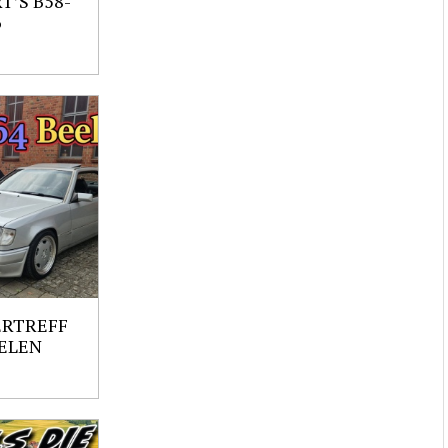
’S B58-
6
ERTREFF
ELEN