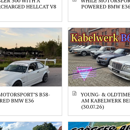
LER 300 WITH A
WHILE MOTORSPORT
RCHARGED HELLCAT V8
POWERED BMW E3
MOTORSPORT’S B58-
YOUNG- & OLDTIM
RED BMW E36
AM KABELWERK BE
(30.07.26)