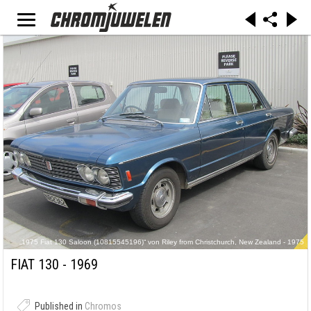
„1975 Fiat 130 Saloon (10815545196)“ von Riley from Christchurch, New Zealand - 1975
Fiat 130 Saloon. Lizenziert unter CC BY 2.0 über Wikimedia Commons -
https://commons.wikimedia.org/wiki/File:1975_Fiat_130_Saloon_(10815545196).jpg#/media/
FIAT 130 - 1969
File:1975_Fiat_130_Saloon_(10815545196).jpg
Published in
Chromos