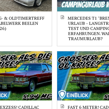
- & OLDTIMERTREFF
MERCEDES T1 "BRE
ABELWERK BEELEN
URLAUB – LANGST
.26)
TEST UND CAMPIN
ERFAHRUNGEN. WAR
TRAUMURLAUB?
 EXZESS! CADILLAC
FAST 6 METER! CAD