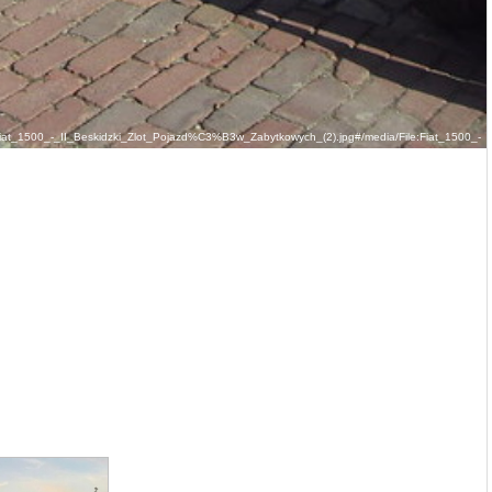
ile:Fiat_1500_-_II_Beskidzki_Zlot_Pojazd%C3%B3w_Zabytkowych_(2).jpg#/media/File:Fiat_1500_-
_II_Beskidzki_Zlot_Pojazd%C3%B3w_Zabytkowych_(2).jpg