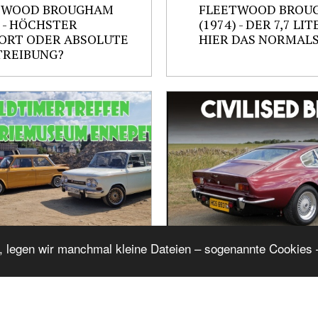
TWOOD BROUGHAM
FLEETWOOD BROU
) - HÖCHSTER
(1974) - DER 7,7 LIT
ORT ODER ABSOLUTE
HIER DAS NORMALS
TREIBUNG?
, legen wir manchmal kleine Dateien – sogenannte Cookies –
IMERTREFFEN AM
THE MOST LUXURI
STRIEMUSEUM
ASTON HAD EVER BU
ETAL (02.08.2026)
ASTON OSCAR INDI
(1979)