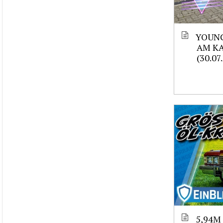
YOUNG
AM K
(30.07
5,94M