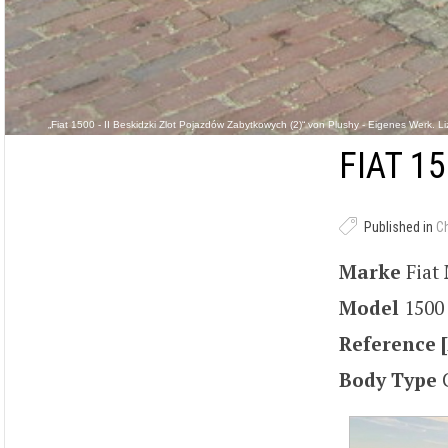
„Fiat 1500 - II Beskidzki Zlot Pojazdów Zabytkowych (2)“ von Plushy - Eigenes Werk
FIAT 15
Published in
C
Marke
Fiat
Model
1500
Reference [
Body Type