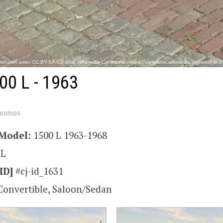
. Lizenziert unter CC BY-SA 3.0 über Wikimedia Commons - https://commons.wikimedia.org/wiki/F
00 L - 1963
hromos
Model:
1500 L 1963-1968
 L
ID]
#cj-id_1631
Convertible, Saloon/Sedan