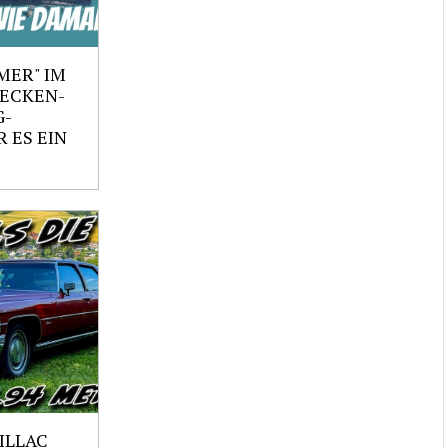
MER" IM
RECKEN-
G-
 ES EIN
ILLAC