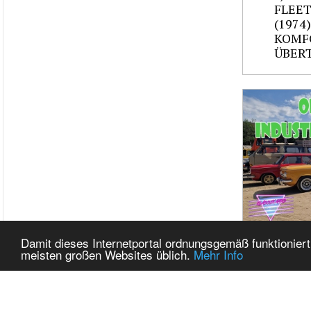
FLEE
(1974
KOMF
ÜBER
Damit dieses Internetportal ordnungsgemäß funktioniert
OLDT
meisten großen Websites üblich.
Mehr Info
INDU
ENNEP