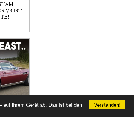
GHAM
ER V8 IST
TE!
Verstanden!
 auf Ihrem Gerät ab. Das ist bei den
OUS CAR
ILT -
A V8