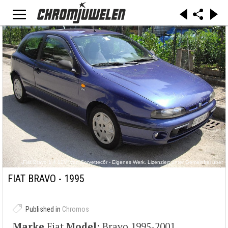
„Fiat Bravo 1.4 12V“ von Corvettec6r - Eigenes Werk. Lizenziert unter Gemeinfrei über
Wikimedia Commons -
https://commons.wikimedia.org/wiki/File:Fiat_Bravo_1.4_12V.JPG#/media/File:Fiat_Bravo_1.
FIAT BRAVO - 1995
4_12V.JPG
Published in
Chromos
Marke
Fiat
Model:
Bravo 1995-2001