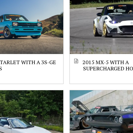
STARLET WITH A 3S-GE
2015 MX-5 WITH A
S
SUPERCHARGED HO