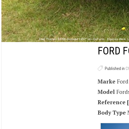
„Ford Thames E83W dropside 1957“ von DeFacto - Eigenes Werk. L
FORD F
Published in
C
Marke
For
Model
Ford
Reference [
Body Type