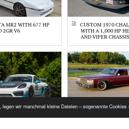
A MR2 WITH 677 HP
CUSTOM 1970 CHA
 2GR V6
WITH A 1,000 HP H
AND VIPER CHASSI
, legen wir manchmal kleine Dateien – sogenannte Cookies –
N GT4 WITH A
1983 CADILLAC CO
ED 4.2 L FLAT-SIX
DEVILLE WITH A 427