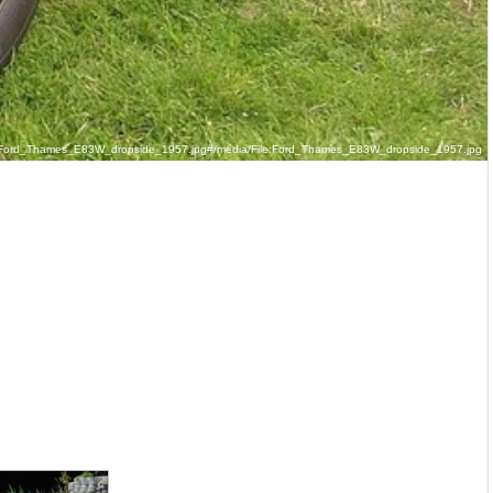
/File:Ford_Thames_E83W_dropside_1957.jpg#/media/File:Ford_Thames_E83W_dropside_1957.jpg