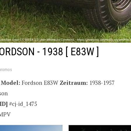
izenziert unter CC BY-SA 2.5 über Wikimedia Commons - https://commons.wikimedia.org/wiki
ORDSON - 1938
[ E83W ]
hromos
d
Model:
Fordson E83W
Zeitraum:
1938-1957
son
ID]
#cj-id_1475
MPV