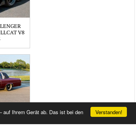
LLENGER
ELLCAT V8
S
Verstanden!
 auf Ihrem Gerät ab. Das ist bei den
UPE
 CI V8