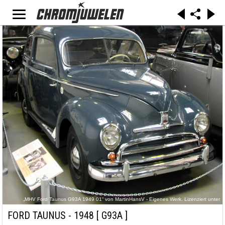
„MHV Ford Taunus G93A 1949 01“ von MartinHansV - Eigenes Werk. Lizenziert unter
Gemeinfrei über Wikimedia Commons -
https://commons.wikimedia.org/wiki/File:MHV_Ford_Taunus_G93A_1949_01.jpg#/media/File:
FORD TAUNUS - 1948
[ G93A ]
MHV_Ford_Taunus_G93A_1949_01.jpg