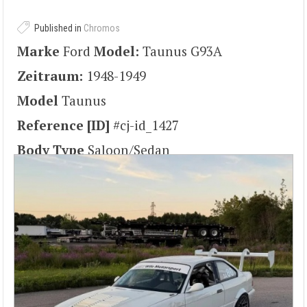
Published in
Chromos
Marke
Ford
Model:
Taunus G93A
Zeitraum:
1948-1949
Model
Taunus
Reference [ID]
#cj-id_1427
Body Type
Saloon/Sedan