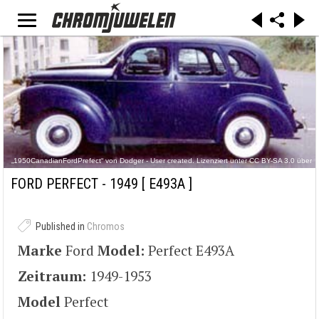
„1950CanadianFordPrefect“ von Dodger - User created. Lizenziert unter CC BY-SA 3.0 über
Wikimedia Commons -
https://commons.wikimedia.org/wiki/File:1950CanadianFordPrefect.jpg#/media/File:1950Can
FORD PERFECT - 1949
[ E493A ]
adianFordPrefect.jpg
Published in
Chromos
Marke
Ford
Model:
Perfect E493A
Zeitraum:
1949-1953
Model
Perfect