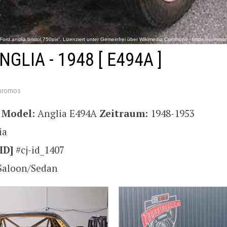
„Ford.anglia.bristol.750pix“. Lizenziert unter Gemeinfrei über Wikimedia Commons - https://commons.
NGLIA - 1948
[ E494A ]
hromos
d
Model:
Anglia E494A
Zeitraum:
1948-1953
ia
ID]
#cj-id_1407
Saloon/Sedan