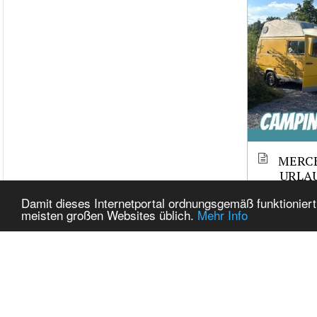
MERCE
URLAU
TEST 
Damit dieses Internetportal ordnungsgemäß funktioniert
ERFAH
meisten großen Websites üblich.
Mehr Info
TRAU
Related It
Tags
cj_For