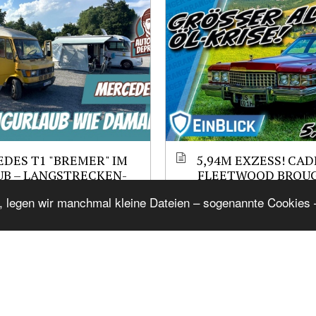
DES T1 "BREMER" IM
5,94M EXZESS! CAD
B – LANGSTRECKEN-
FLEETWOOD BROU
UND CAMPING-
(1974) - HÖCHSTER
, legen wir manchmal kleine Dateien – sogenannte Cookies –
RUNGEN. WAR ES EIN
KOMFORT ODER AB
MURLAUB?
ÜBERTREIBUNG?
ems from Mag
Show Related
d_E494A
,
cj_Ford_Anglia-1948
,
Ford