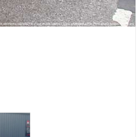
wikimedia.org/wiki/File:Ford.anglia.bristol.750pix.jpg#/media/File:Ford.anglia.bristol.750pix.jpg