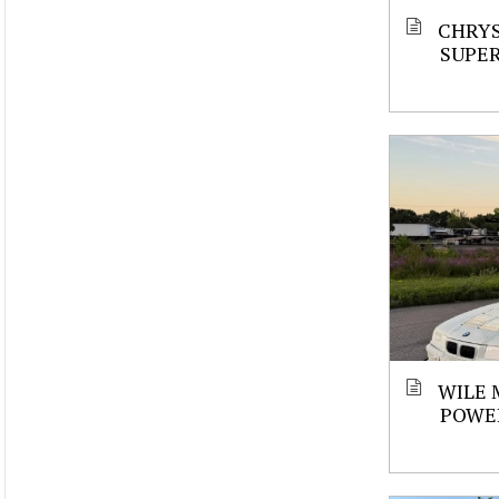
CHRYS
SUPE
WILE 
POWE