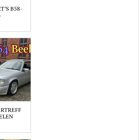
’S B58-
6
ERTREFF
ELEN