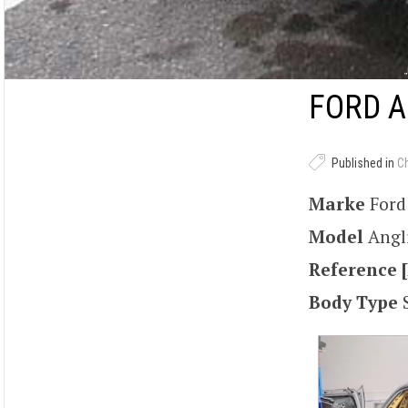
FORD A
Published in
C
Marke
For
Model
Angl
Reference [
Body Type