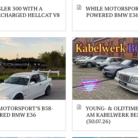
LER 300 WITH A
WHILE MOTORSPORT
RCHARGED HELLCAT V8
POWERED BMW E3
MOTORSPORT’S B58-
YOUNG- & OLDTIM
RED BMW E36
AM KABELWERK BE
(30.07.26)