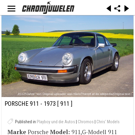
„91125Jahre“ von Original uploader was HansThierolf at de.wikipedia(Original text :
de:Benutzer:HansThierolf) - Originally from de.wikipedia; description page is/was here.
(Original text : selbst fotografiert). Lizenziert unter Gemeinfrei über Wikimedia Commons -
PORSCHE 911 - 1973
[ 911 ]
https://commons.wikimedia.org/wiki/File:91125Jahre.jpg#/media/File:91125Jahre.jpg
Published in
Playboy und die Autos
|
Chromos
|
Chris' Models
Marke
Porsche
Model:
911,G-Modell 911