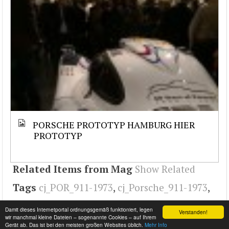
PORSCHE PROTOTYP HAMBURG HIER
PROTOTYP
Related Items from Mag
Show Related
Tags
cj_POR_911-1973
,
cj_Porsche_911-1973
,
cj_POR_911
,
cj_Porsche_911
,
Porsche
Damit dieses Internetportal ordnungsgemäß funktioniert, legen
Verstanden!
wir manchmal kleine Dateien – sogenannte Cookies – auf Ihrem
Gerät ab. Das ist bei den meisten großen Websites üblich.
Mehr Info