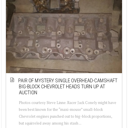
PAIR OF MYSTERY SINGLE OVERHEAD-CAMSHAFT
BIG-BLOCK CHEVROLET HEADS TURN UP AT
AUCTION
Photos courtesy Steve Linne. Racer Jack Conely might have
been best known for the “maxi-mouse” small-block
Chevrolet engines punched out to big-block proportions,
but squirreled away among his stash ...