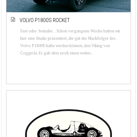
VOLVO P1800S ROCKET
Fast oder: beinahe… Schon vergangene Woche hatten wir
hier eine Studie präsentiert, die gut der Nachfolger des
Volvo P1800S hätte werden können, den Viking von
Coggiola. Es gab aber noch einen weiter...