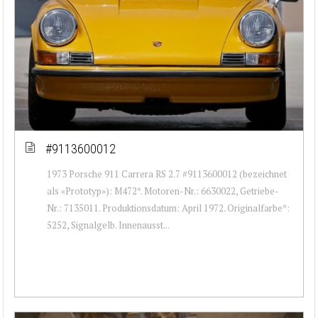
#9113600012
1973 Porsche 911 Carrera RS 2.7 #9113600012 (bezeichnet
als «Prototyp»): M472*. Motoren-Nr.: 6630022, Getriebe-
Nr.: 7135011. Produktionsdatum: April 1972. Originalfarbe*:
5252, Signalgelb. Innenausst...