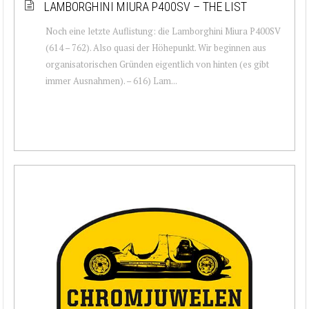
LAMBORGHINI MIURA P400SV – THE LIST
Noch eine letzte Auflistung: die Lamborghini Miura P400SV
(614 – 762). Also quasi der Höhepunkt. Wir beginnen aus
organisatorischen Gründen eigentlich von hinten (es gibt
immer Ausnahmen). – 616) Lam...