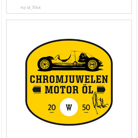
#cj-id_3564