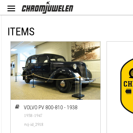
ITEMS
VOLVO PV 800-810 - 1938
1938-1947
#cj-id_2918