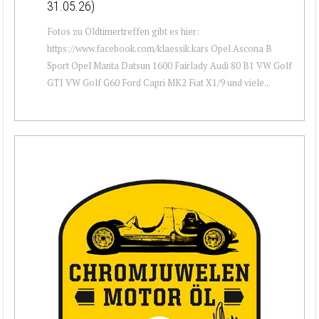
31.05.26)
Fotos zu Oldtimertreffen gibt es hier:
https://www.facebook.com/klaessik.kars Opel Ascona B
Sport Opel Manta Datsun 1600 Fairlady Audi 80 B1 VW Golf
GTI VW Golf G60 Ford Capri MK2 Fiat X1/9 und viele...