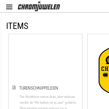
ITEMS
TÜRENSCHNIPPELEIEN
Die Hecktüren waren dran, aber müssen
wieder ab. Wir hatten sie ja „nur“ gekürzt.
Überarbeitet werden müssen sie ja