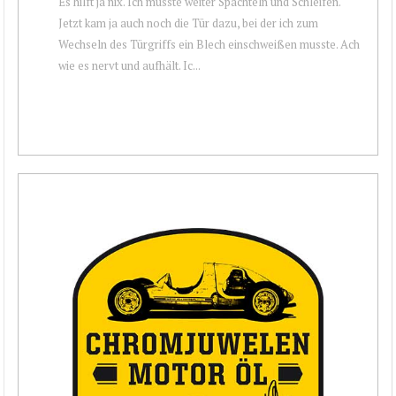
Es hilft ja nix. Ich musste weiter Spachteln und Schleifen.
Jetzt kam ja auch noch die Tür dazu, bei der ich zum
Wechseln des Türgriffs ein Blech einschweißen musste. Ach
wie es nervt und aufhält. Ic...