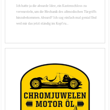
Ich hatte ja die absurde Idee, ein Kastenschloss zu
verwursteln, um die Mechanik des altmodischen Türgriffs
hinzubekommen. Absurd? Ich sag einfach mal genial Und
weil mir das jetzt ständig im Kopf ru...