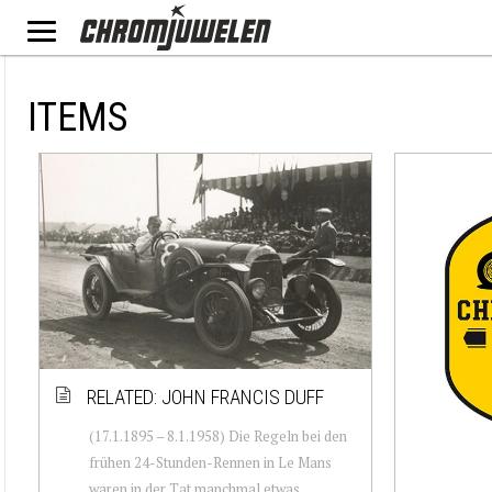
ITEMS
RELATED: JOHN FRANCIS DUFF
(17.1.1895 – 8.1.1958) Die Regeln bei den
frühen 24-Stunden-Rennen in Le Mans
waren in der Tat manchmal etwas