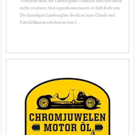
Trotzdem Nein, der Lamborghini Countach lässt sich durch
nichts ersetzen. Aber irgendwann musste es halt doch sein.
Die damaligen Lamborghini-Besitzer Jean-Claude und
Patrick Mimran schoben im Juni 1...