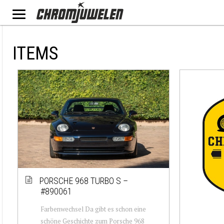
ITEMS
PORSCHE 968 TURBO S –
#890061
Farbenwechsel Da gibt es schon eine
schöne Geschichte zum Porsche 968