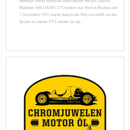
Umwege Dieser Maserati Ghibli Spyder mit der Chassis-
Nummer AM115S/49 1273 verliess das Werk in Modena am
7. Dezember 1971, wurde dann in die USA verschifft, wo der
Spyder im Januar 1972 ankam. Im Ap...