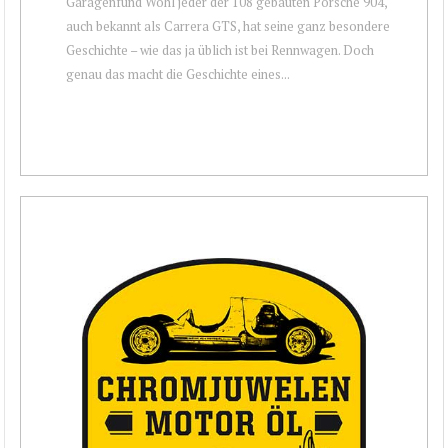
Garagenfund Wohl jeder der 108 gebauten Porsche 904,
auch bekannt als Carrera GTS, hat seine ganz besondere
Geschichte – wie das ja üblich ist bei Rennwagen. Doch
genau das macht die Geschichte eines...