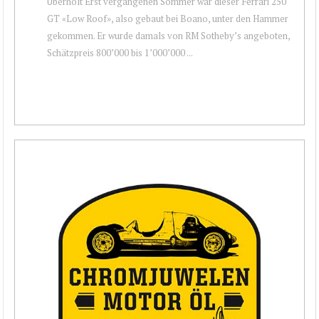
Überholt Erst vergangenen Sommer war dieser Ferrari 250
GT «Low Roof», also gebaut bei Boano, unter den Hammer
gekommen. Er wurde damals von RM Sotheby’s angeboten,
Schätzpreis 800’000 bis 1’000’000 ...