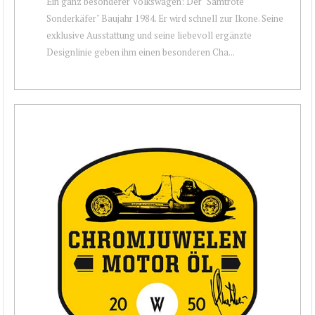
Ein ganz besonderer Volkswagen: Der "Samtrote
Sonderkäfer" Baujahr 1984. Er wird schnell zur Ikone. Seine
exklusive Ausstattung und seine liebevoll ergänzte
Designlinie geben ihm einen besonderen Cha...