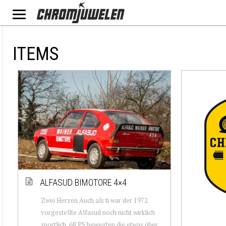
ITEMS
ALFASUD BIMOTORE 4×4
Zwei Herzen Auch als ti war der 1972
vorgestellte Alfasud noch nicht wirklich
sportlich, 68 PS bewegten die etwas über