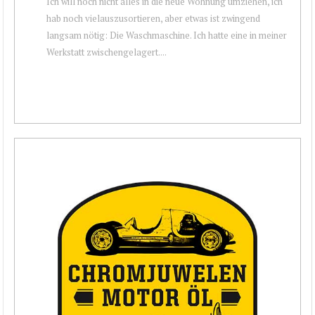
Ich will noch nicht alles in die neue Wohnung umziehen, ich
hab noch vielauszusortieren, aber etwas ist zwingend
langsam nötig: Die Waschmaschine. Ich hatte eine in meiner
Werkstatt zwischengelagert....