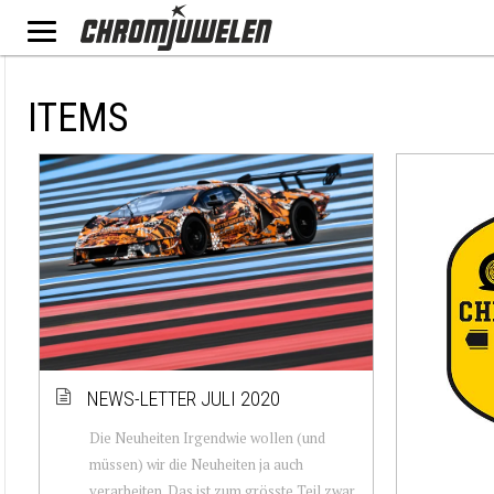
ITEMS
NEWS-LETTER JULI 2020
Die Neuheiten Irgendwie wollen (und
müssen) wir die Neuheiten ja auch
verarbeiten. Das ist zum grösste Teil zwar