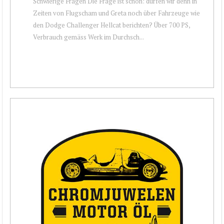
Schwierige Fragen Die Frage ist schon: dürfen wir denn in
Zeiten von Flugscham und Greta noch über Fahrzeuge wie
den Dodge Challenger Hellcat berichten? Über 700 PS,
Verbrauch gemäss Werk im Durchsch...