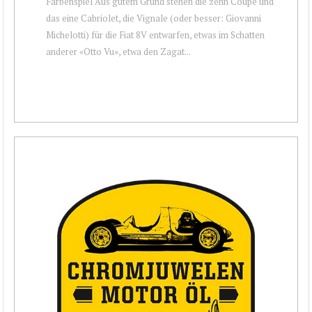
Farbenspiel Aus gutem Grund stehen die zehn Coupé und
das eine Cabriolet, die Vignale (oder besser: Giovanni
Michelotti) für die Fiat 8V entwarfen, etwas im Schatten
anderer «Otto Vu», etwa den Zagat...