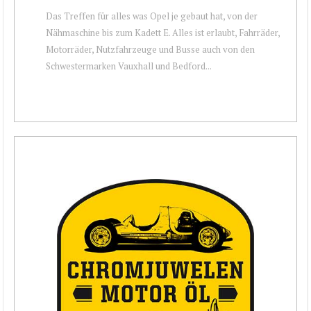
Das Treffen für alles was Opel je gebaut hat, von der
Nähmaschine bis zum Kadett E. Alles ist erlaubt, Fahrräder,
Motorräder, Nutzfahrzeuge und Busse auch von den
Schwestermarken Vauxhall und Bedford...