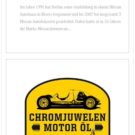
Im Jahre 1991 hat Stefan seine Ausbildung in einem Nissan
Autohaus in Moers begonnen und bis 2007 bei insgesamt 3
Nissan Autohäusern gearbeitet. Dabei hatte er in 16 Jahren
die Marke Nissan kennen un...