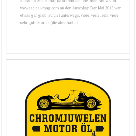
Rückblick Manchmal, da kommt die one-man-show von
www.radical-mag.com an den Anschlag. Der Mai 2018 war
etwas gar grob, zu viel unterwegs, viele, viele, sehr viele
sehr gute Stories (die aber halt al...