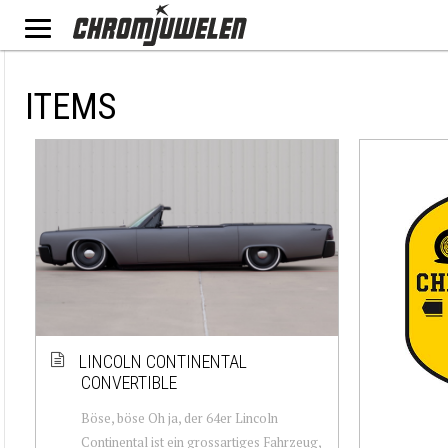
ITEMS
LINCOLN CONTINENTAL
CONVERTIBLE
Böse, böse Oh ja, der 64er Lincoln
Continental ist ein grossartiges Fahrzeug,