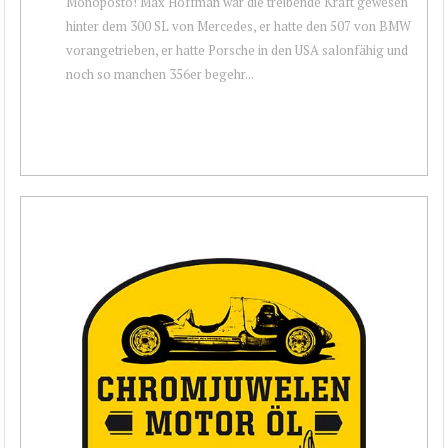
Monoposto! Max Hoffman war die treibende Kraft gewesen
hinter dem 300 SL von Mercedes, er hatte den 507 von BMW
vorangetrieben, er hatte Porsche in den USA salonfähig und
noch so manchen 356er begehr...