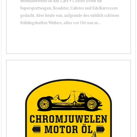
Normalerweise ist das Cars + Coffee Event für
Supersportwagen, Roadster, Cabrios und Edelkarrossen
gedacht. Aber heute war, aufgrunde des wirklich schönen
frühlingshaften Wetters, alles vor Ort was m...