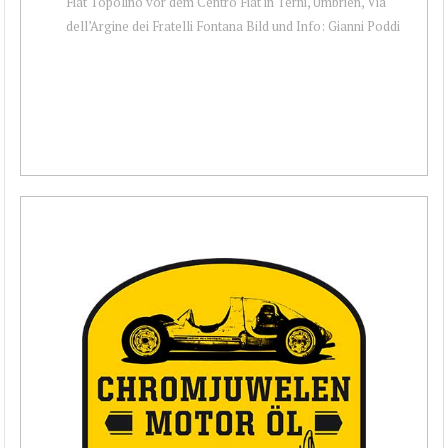
Fiat Topolino vor dem Centro Fiat in Terni, Umbrien, Via
dell’Argine dei Fratelli Fontana Bild und Info: Gianni Poddi